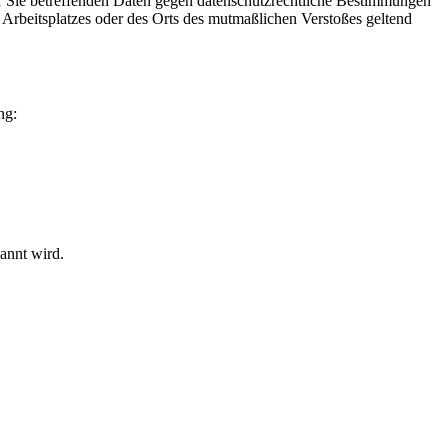
r Sie betreffenden Daten gegen datenschutzrechtliche Bestimmungen
 Arbeitsplatzes oder des Orts des mutmaßlichen Verstoßes geltend
ng:
annt wird.