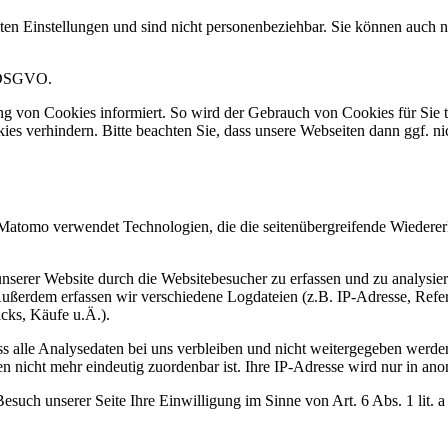
mten Einstellungen und sind nicht personenbeziehbar. Sie können auch
f DSGVO.
rung von Cookies informiert. So wird der Gebrauch von Cookies für Sie 
es verhindern. Bitte beachten Sie, dass unsere Webseiten dann ggf. n
atomo verwendet Technologien, die die seitenübergreifende Wiederer
nserer Website durch die Websitebesucher zu erfassen und zu analysie
Außerdem erfassen wir verschiedene Logdateien (z
.
B. IP-Adresse, Refe
icks, Käufe u
.
Ä.).
ss alle Analysedaten bei uns verbleiben und nicht weitergegeben werd
en nicht mehr eindeutig zuordenbar ist. Ihre IP-Adresse wird nur in ano
Besuch unserer Seite Ihre Einwilligung im Sinne von Art. 6 Abs. 1 li